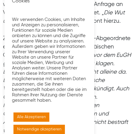
Cookies
wird aktuell eine parlamentarische Anfrage an
Verkehrskommissarin Bulc vorbereitet. „
Die Wut
Wir verwenden Cookies, um Inhalte
über die Einigung ist groß
“, so Arimont hierzu.
und Anzeigen zu personalisieren,
Funktionen für soziale Medien
anbieten zu können und die Zugriffe
Zudem fordert der ostbelgische EU-Abgeordnete
auf unsere Website zu analysieren.
eine Klage Belgiens vor dem Europäischen
Außerdem geben wir Informationen
zu Ihrer Verwendung unserer
Gerichtshof (EuGH). „
Belgien sollte vor dem EuGH
Website an unsere Partner für
soziale Medien, Werbung und
gegen diese diskriminierende Maut klagen.
Analysen weiter. Unsere Partner
Dabei stände Belgien übrigens nicht alleine da.
führen diese Informationen
möglicherweise mit weiteren Daten
Bereits gestern hat die niederländische
zusammen, die Sie ihnen
Verkehrsministerin eine Klage angekündigt. Auch
bereitgestellt haben oder die sie im
Rahmen Ihrer Nutzung der Dienste
Österreich steht in den Startblöcken.
gesammelt haben.
Insbesondere die Einwohner aus den
Grenzregionen dürfen für das Leben und
Alle Akzeptieren
Arbeiten über die Grenzen hinweg nicht bestraft
Notwendige akzeptieren
werden
“, so Arimont abschließend.