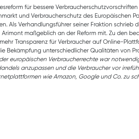
zesreform für bessere Verbraucherschutzvorschriften
nmarkt und Verbraucherschutz des Europäischen Par
n. Als Verhandlungsführer seiner Fraktion schrieb 
 Arimont maßgeblich an der Reform mit. Zu den b
mehr Transparenz für Verbraucher auf Online-Plat
e Bekämpfung unterschiedlicher Qualitäten von Pr
der europäischen Verbraucherrechte war notwendig
 Handels anzupassen und die Verbraucher vor irrefü
rnetplattformen wie Amazon, Google und Co. zu sc
dukte auf Verkaufsplattformen wie Amazon oder a
sichtbarer als andere platziert, weil ein Unternehme
s der Verbraucher sofort erkennt, dass für eine gut
tsteht der Eindruck, dass dieses Produkt aufgrund s
t sichtbar ist
“, sagt Arimont.