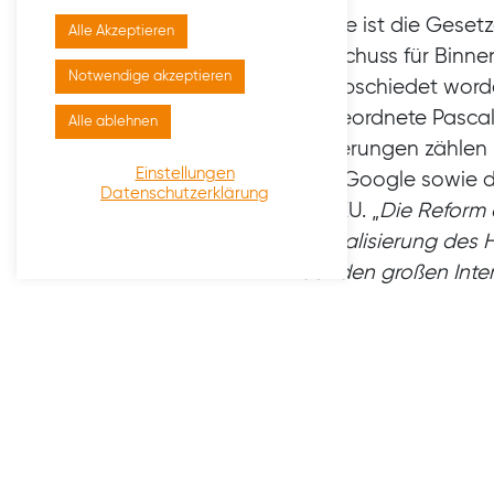
Heute ist die Geset
Alle Akzeptieren
Ausschuss für Binne
Notwendige akzeptieren
verabschiedet worde
Abgeordnete Pascal
Alle ablehnen
Neuerungen zählen 
Einstellungen
und Google sowie di
Datenschutzerklärung
der EU. „
Die Reform 
Digitalisierung des
auf den großen Inte
Oftmals werden Pro
wie Google deutlich 
hat. „
Wir wollen, das
wurde. Ansonsten en
Beliebtheit derart gu