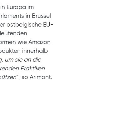
 in Europa im
laments in Brüssel
der ostbelgische EU-
edeutenden
tformen wie Amazon
odukten innerhalb
, um sie an die
hrenden Praktiken
hützen
“, so Arimont.
uf Suchmaschinen
n hierfür bezahlt
e Platzierung bezahlt
einer Qualität oder