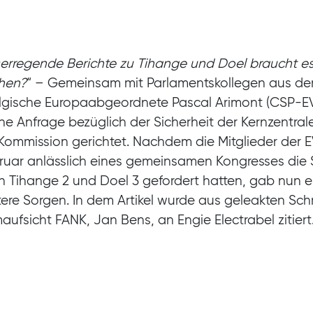
serregende Berichte zu Tihange und Doel braucht e
chen?
“ – Gemeinsam mit Parlamentskollegen aus de
elgische Europaabgeordnete Pascal Arimont (CSP-EV
he Anfrage bezüglich der Sicherheit der Kernzentra
Kommission gerichtet. Nachdem die Mitglieder der 
bruar anlässlich eines gemeinsamen Kongresses die 
 Tihange 2 und Doel 3 gefordert hatten, gab nun ein
itere Sorgen. In dem Artikel wurde aus geleakten Sch
ufsicht FANK, Jan Bens, an Engie Electrabel zitiert
er Atomaufsichtsbehörde bemängelt Bens die unzur
ngen im Falle eines Brandes, die sowohl die Stando
en wird darin sogar auf die Gefahr einer Kernschme