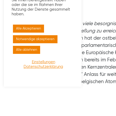
Sie ihnen bereitgestellt haben
oder die sie im Rahmen Ihrer
Nutzung der Dienste gesammelt
haben.
„
Wie viele besorgni
Alle Akzeptieren
Schließung zu errei
Rhein hat der ostb
Notwendige akzeptieren
eine parlamentarisc
Alle ablehnen
an die Europäische 
Rhein bereits im Fe
Einstellungen
beiden Kernzentralen
Datenschutzerklärung
Libre“ Anlass für we
der belgischen Atoma
In den Schreiben d
Sicherheitsvorkehru
betreffen. Eingegang