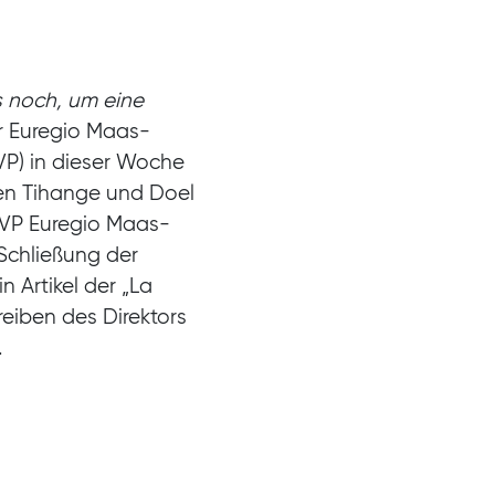
s noch, um eine
r Euregio Maas-
P) in dieser Woche
len Tihange und Doel
EVP Euregio Maas-
Schließung der
 Artikel der „La
reiben des Direktors
.
eichenden
rte Doel wie Tihange
lze. „
Ein